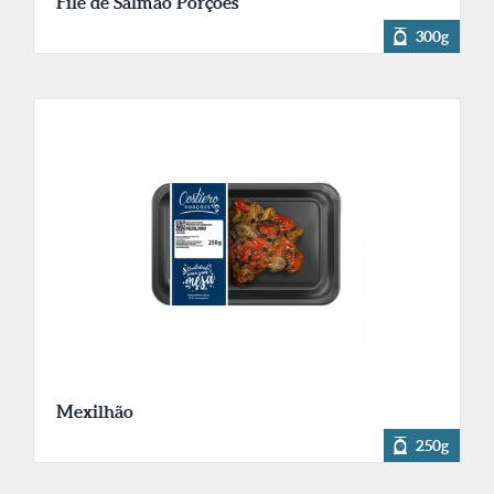
Filé de Salmão Porções
300g
Mexilhão
250g