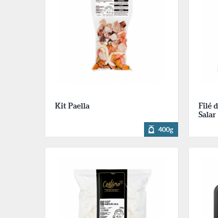
Kit Paella
Filé 
Salar
400g