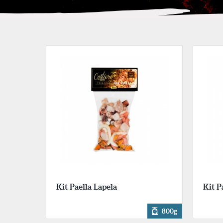
Kit Paella Lapela
Kit P
800g