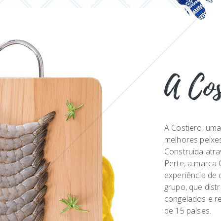
A Cos
A Costiero, um
melhores peixes 
Construida atr
Perte, a marca C
experiência de
grupo, que dist
congelados e re
de 15 países.