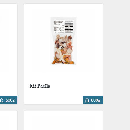
Kit Paella
500g
800g