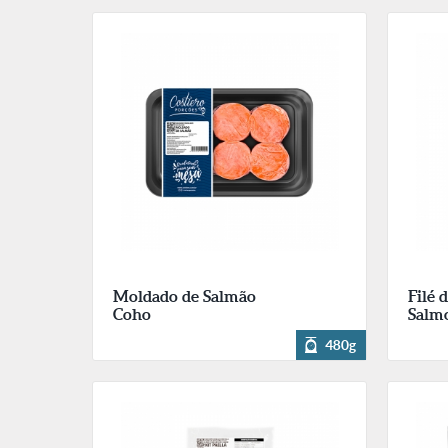
Moldado de Salmão
Filé 
Coho
Salmo
480g