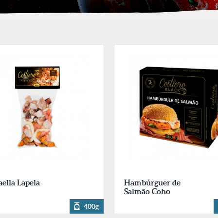
aella Lapela
Hambúrguer de
Salmão Coho
400g