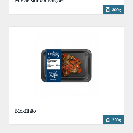
Filé de Salmão Porções
300g
Mexilhão
250g