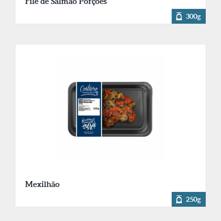
Filé de Salmão Porções
300g
Mexilhão
250g