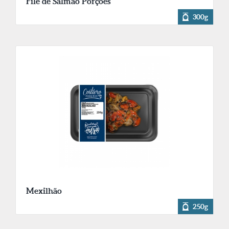
Filé de Salmão Porções
300g
Mexilhão
250g